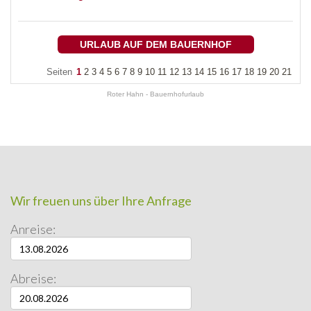
URLAUB AUF DEM BAUERNHOF
Seiten
1
2
3
4
5
6
7
8
9
10
11
12
13
14
15
16
17
18
19
20
21
Roter Hahn - Bauernhofurlaub
Wir freuen uns über Ihre Anfrage
Anreise:
Abreise: