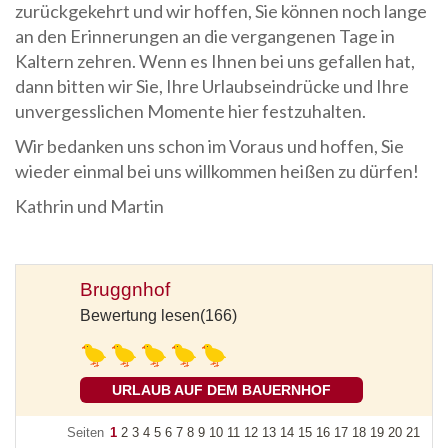
zurückgekehrt und wir hoffen, Sie können noch lange
an den Erinnerungen an die vergangenen Tage in
Kaltern zehren. Wenn es Ihnen bei uns gefallen hat,
dann bitten wir Sie, Ihre Urlaubseindrücke und Ihre
unvergesslichen Momente hier festzuhalten.
Wir bedanken uns schon im Voraus und hoffen, Sie
wieder einmal bei uns willkommen heißen zu dürfen!
Kathrin und Martin
Bruggnhof
Bewertung lesen(166)
URLAUB AUF DEM BAUERNHOF
Seiten
1
2
3
4
5
6
7
8
9
10
11
12
13
14
15
16
17
18
19
20
21